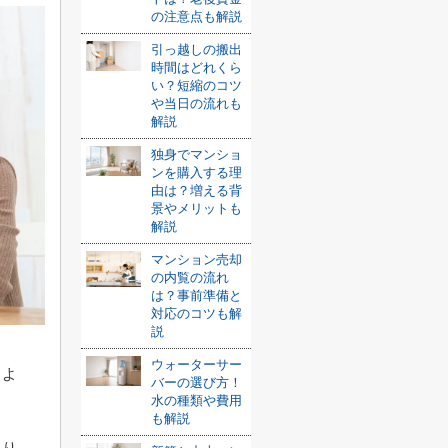
の注意点も解説
引っ越しの搬出
時間はどれくら
い？短縮のコツ
や当日の流れも
解説
独身でマンショ
ンを購入する理
由は？増える背
景やメリットも
解説
マンション売却
の内覧の流れ
は？事前準備と
対応のコツも解
説
ウォーターサー
しよ
バーの選び方！
水の種類や費用
も解説
限り