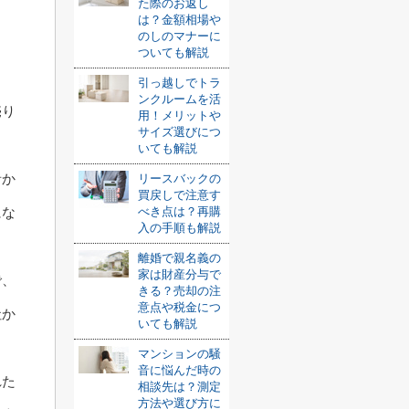
た際のお返し
は？金額相場や
のしのマナーに
ついても解説
引っ越しでトラ
ンクルームを活
売り
用！メリットや
サイズ選びにつ
いても解説
者か
リースバックの
買戻しで注意す
べき点は？再購
にな
入の手順も解説
離婚で親名義の
家は財産分与で
で、
きる？売却の注
意点や税金につ
社か
いても解説
マンションの騒
音に悩んだ時の
れた
相談先は？測定
方法や選び方に