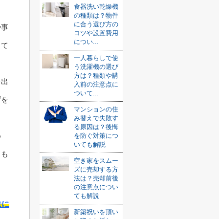
食器洗い乾燥機
。
の種類は？物件
に合う選び方の
や事
コツや設置費用
につい...
して
一人暮らしで使
う洗濯機の選び
方は？種類や購
を出
入前の注意点に
ついて...
げを
マンションの住
み替えで失敗す
る原因は？後悔
め
を防ぐ対策につ
いても解説
とも
空き家をスムー
ズに売却する方
法は？売却前後
の注意点につい
ても解説
法に
新築祝いを頂い