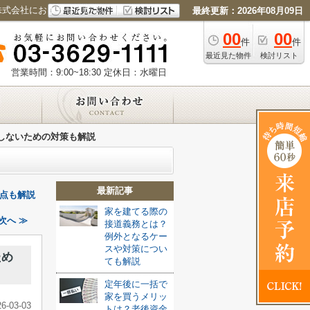
株式会社におまかせください
最終更新：2026年08月09日
00
00
件
件
最近見た物件
検討リスト
営業時間：9:00~18:30
定休日：水曜日
しないための対策も解説
最新記事
点も解説
家を建てる際の
次へ ≫
接道義務とは？
例外となるケー
スや対策につい
ため
ても解説
定年後に一括で
家を買うメリッ
26-03-03
トは？老後資金