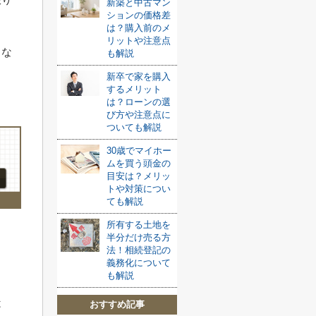
新築と中古マン
ションの価格差
。
は？購入前のメ
リットや注意点
しな
も解説
新卒で家を購入
するメリット
は？ローンの選
び方や注意点に
ついても解説
30歳でマイホー
ムを買う頭金の
目安は？メリッ
トや対策につい
ても解説
所有する土地を
半分だけ売る方
法！相続登記の
義務化について
も解説
は
おすすめ記事