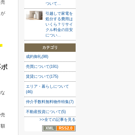
販売
ついて...
とが
引越しで家電を
処分する費用は
いくら？リサイ
クル料金の目安
につい...
？
カテゴリ
成約御礼(98)
要ポ
売買について(191)
賃貸について(175)
エリア・暮らしについて
(46)
的な
仲介手数料無料物件特集(7)
不動産投資について(5)
や売
>>全ての記事を見る
り額
XML
RSS2.0