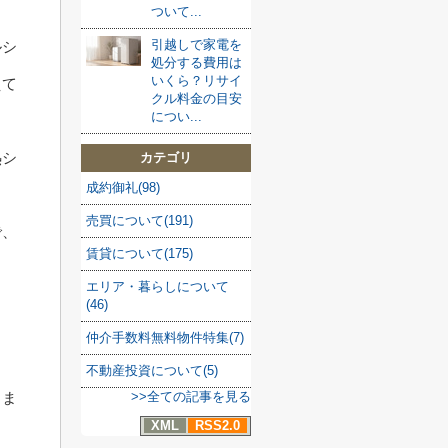
ついて...
引越しで家電を
ルシ
処分する費用は
いくら？リサイ
えて
クル料金の目安
につい...
熱シ
カテゴリ
成約御礼(98)
売買について(191)
で、
賃貸について(175)
エリア・暮らしについて
(46)
仲介手数料無料物件特集(7)
不動産投資について(5)
りま
>>全ての記事を見る
XML
RSS2.0