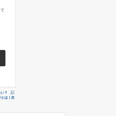
して
記
良い？
件とは｜次