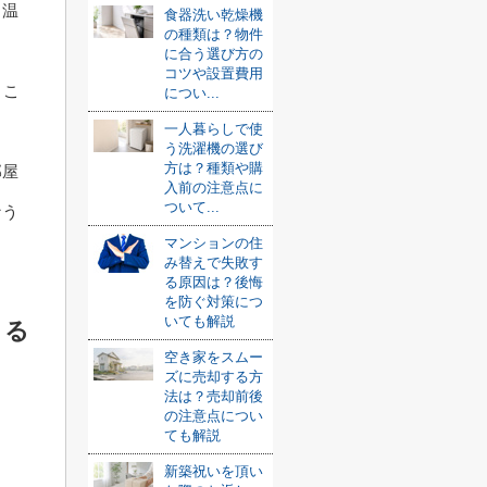
ら温
食器洗い乾燥機
の種類は？物件
に合う選び方の
コツや設置費用
、こ
につい...
一人暮らしで使
う洗濯機の選び
方は？種類や購
部屋
入前の注意点に
ついて...
なう
マンションの住
み替えで失敗す
る原因は？後悔
を防ぐ対策につ
いても解説
きる
空き家をスムー
ズに売却する方
法は？売却前後
の注意点につい
？
ても解説
新築祝いを頂い