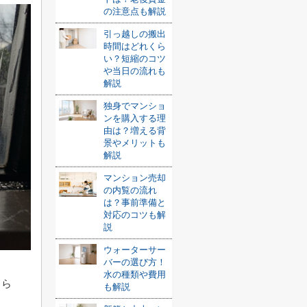
の注意点も解説
引っ越しの搬出
時間はどれくら
い？短縮のコツ
や当日の流れも
解説
独身でマンショ
ンを購入する理
由は？増える背
景やメリットも
解説
マンション売却
の内覧の流れ
は？事前準備と
対応のコツも解
説
ウォーターサー
バーの選び方！
水の種類や費用
まら
も解説