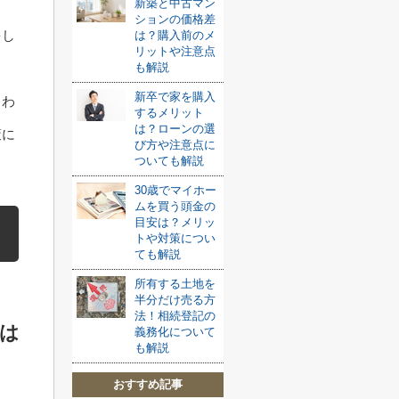
新築と中古マン
ションの価格差
をし
は？購入前のメ
リットや注意点
も解説
新卒で家を購入
まわ
するメリット
は？ローンの選
策に
び方や注意点に
ついても解説
30歳でマイホー
ムを買う頭金の
目安は？メリッ
トや対策につい
ても解説
所有する土地を
半分だけ売る方
法！相続登記の
は
義務化について
も解説
おすすめ記事