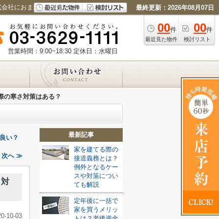
式会社におまかせください
最終更新：2026年08月07日
00
00
件
件
最近見た物件
検討リスト
営業時間：9:00~18:30
定休日：水曜日
際の寒さ対策はある？
最新記事
良い？
家を建てる際の
次へ ≫
接道義務とは？
例外となるケー
スや対策につい
さ対
ても解説
定年後に一括で
家を買うメリッ
20-10-03
トは？老後資金