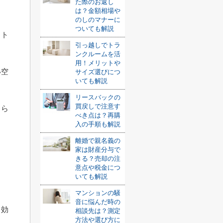
た際のお返し
は？金額相場や
のしのマナーに
ついても解説
ウト
引っ越しでトラ
ンクルームを活
用！メリットや
い空
サイズ選びにつ
いても解説
リースバックの
買戻しで注意す
さら
べき点は？再購
入の手順も解説
離婚で親名義の
家は財産分与で
きる？売却の注
意点や税金につ
いても解説
マンションの騒
音に悩んだ時の
る効
相談先は？測定
方法や選び方に