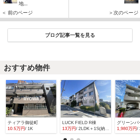
地...
＜ 前のページ
＞次のページ
ブログ記事一覧を見る
おすすめ物件
ティアラ御徒町
LUCK FIELD R棟
グリーンパ
10.5万円
/ 1K
13万円
/ 2LDK＋1S(納戸)
1,980万円
/