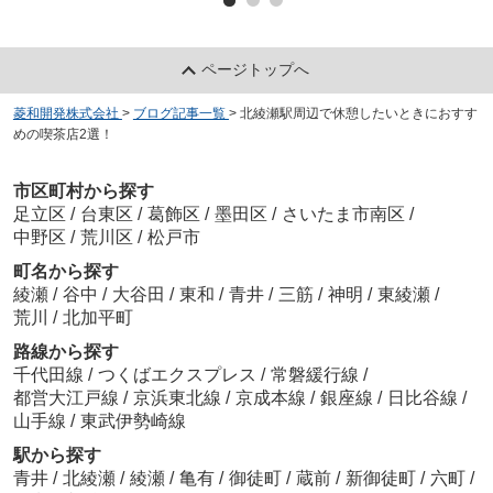
ページトップへ
菱和開発株式会社
>
ブログ記事一覧
>
北綾瀬駅周辺で休憩したいときにおすす
めの喫茶店2選！
市区町村から探す
足立区
/
台東区
/
葛飾区
/
墨田区
/
さいたま市南区
/
中野区
/
荒川区
/
松戸市
町名から探す
綾瀬
/
谷中
/
大谷田
/
東和
/
青井
/
三筋
/
神明
/
東綾瀬
/
荒川
/
北加平町
路線から探す
千代田線
/
つくばエクスプレス
/
常磐緩行線
/
都営大江戸線
/
京浜東北線
/
京成本線
/
銀座線
/
日比谷線
/
山手線
/
東武伊勢崎線
駅から探す
青井
/
北綾瀬
/
綾瀬
/
亀有
/
御徒町
/
蔵前
/
新御徒町
/
六町
/