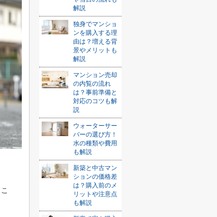
解説
独身でマンショ
ンを購入する理
由は？増える背
景やメリットも
解説
マンション売却
の内覧の流れ
は？事前準備と
対応のコツも解
説
ウォーターサー
バーの選び方！
水の種類や費用
も解説
新築と中古マン
ションの価格差
は？購入前のメ
とこ
リットや注意点
も解説