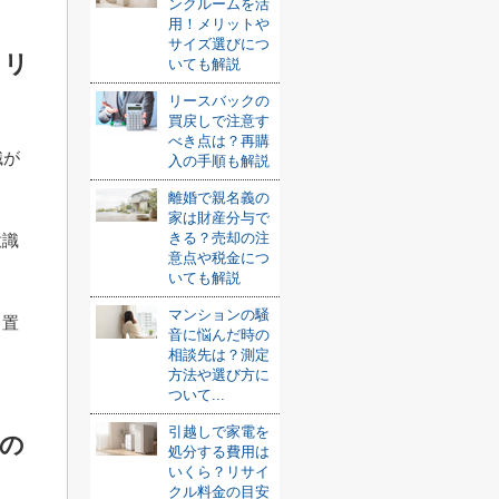
ンクルームを活
用！メリットや
サイズ選びにつ
メリ
いても解説
リースバックの
買戻しで注意す
べき点は？再購
識が
入の手順も解説
離婚で親名義の
家は財産分与で
きる？売却の注
意識
意点や税金につ
いても解説
マンションの騒
ミ置
音に悩んだ時の
相談先は？測定
方法や選び方に
ついて...
引越しで家電を
際の
処分する費用は
いくら？リサイ
クル料金の目安