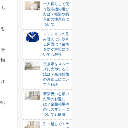
一人暮らしで使
ても
う洗濯機の選び
方は？種類や購
入前の注意点に
ついて...
屋を
マンションの住
み替えで失敗す
る原因は？後悔
保管
を防ぐ対策につ
いても解説
貸物
空き家をスムー
ズに売却する方
法は？売却前後
の注意点につい
なけ
ても解説
新築祝いを頂い
た際のお返し
が出
は？金額相場や
のしのマナーに
ついても解説
引っ越しでトラ