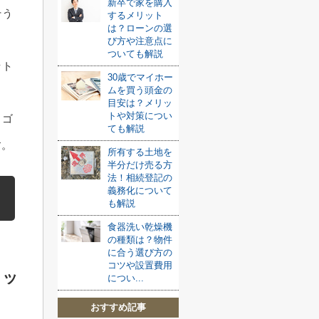
新卒で家を購入
そう
するメリット
は？ローンの選
び方や注意点に
ついても解説
ット
30歳でマイホー
ムを買う頭金の
目安は？メリッ
トや対策につい
、ゴ
ても解説
す。
所有する土地を
半分だけ売る方
法！相続登記の
義務化について
も解説
食器洗い乾燥機
の種類は？物件
に合う選び方の
コツや設置費用
リッ
につい...
おすすめ記事