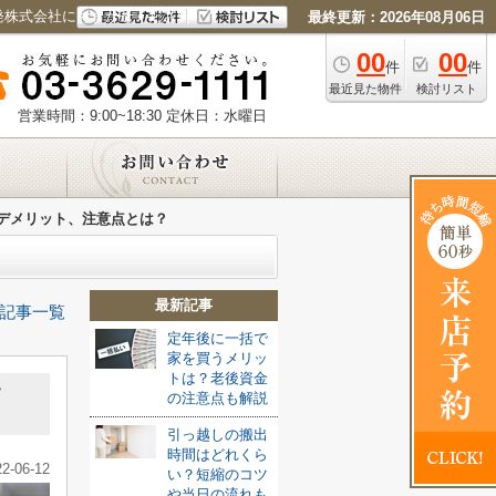
発株式会社におまかせください
最終更新：2026年08月06日
00
00
件
件
最近見た物件
検討リスト
営業時間：9:00~18:30
定休日：水曜日
とデメリット、注意点とは？
最新記事
記事一覧
定年後に一括で
家を買うメリッ
トは？老後資金
ッ
の注意点も解説
引っ越しの搬出
時間はどれくら
22-06-12
い？短縮のコツ
や当日の流れも