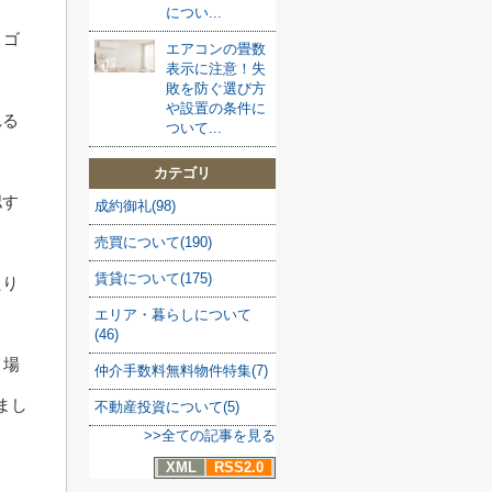
につい...
とゴ
エアコンの畳数
表示に注意！失
敗を防ぐ選び方
や設置の条件に
れる
ついて...
カテゴリ
認す
成約御礼(98)
売買について(190)
賃貸について(175)
たり
エリア・暮らしについて
(46)
き場
仲介手数料無料物件特集(7)
まし
不動産投資について(5)
>>全ての記事を見る
XML
RSS2.0