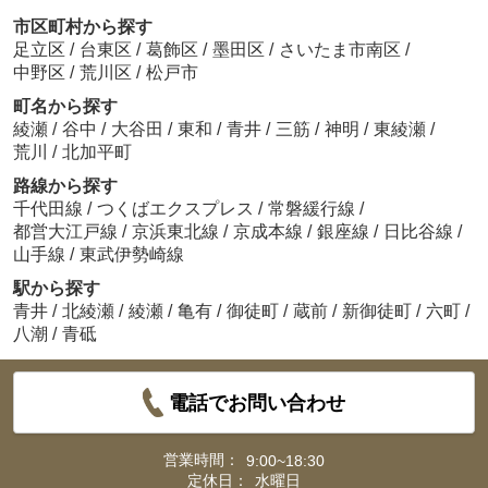
市区町村から探す
足立区
/
台東区
/
葛飾区
/
墨田区
/
さいたま市南区
/
中野区
/
荒川区
/
松戸市
町名から探す
綾瀬
/
谷中
/
大谷田
/
東和
/
青井
/
三筋
/
神明
/
東綾瀬
/
荒川
/
北加平町
路線から探す
千代田線
/
つくばエクスプレス
/
常磐緩行線
/
都営大江戸線
/
京浜東北線
/
京成本線
/
銀座線
/
日比谷線
/
山手線
/
東武伊勢崎線
駅から探す
青井
/
北綾瀬
/
綾瀬
/
亀有
/
御徒町
/
蔵前
/
新御徒町
/
六町
/
八潮
/
青砥
電話でお問い合わせ
営業時間：
9:00~18:30
定休日：
水曜日