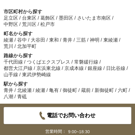
市区町村から探す
足立区
/
台東区
/
葛飾区
/
墨田区
/
さいたま市南区
/
中野区
/
荒川区
/
松戸市
町名から探す
綾瀬
/
谷中
/
大谷田
/
東和
/
青井
/
三筋
/
神明
/
東綾瀬
/
荒川
/
北加平町
路線から探す
千代田線
/
つくばエクスプレス
/
常磐緩行線
/
都営大江戸線
/
京浜東北線
/
京成本線
/
銀座線
/
日比谷線
/
山手線
/
東武伊勢崎線
駅から探す
青井
/
北綾瀬
/
綾瀬
/
亀有
/
御徒町
/
蔵前
/
新御徒町
/
六町
/
八潮
/
青砥
電話でお問い合わせ
営業時間：
9:00~18:30