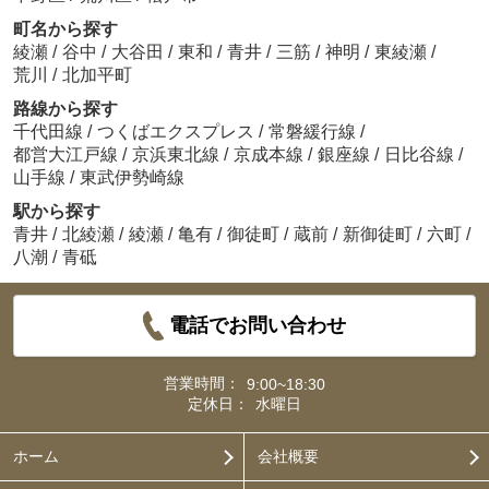
町名から探す
綾瀬
/
谷中
/
大谷田
/
東和
/
青井
/
三筋
/
神明
/
東綾瀬
/
荒川
/
北加平町
路線から探す
千代田線
/
つくばエクスプレス
/
常磐緩行線
/
都営大江戸線
/
京浜東北線
/
京成本線
/
銀座線
/
日比谷線
/
山手線
/
東武伊勢崎線
駅から探す
青井
/
北綾瀬
/
綾瀬
/
亀有
/
御徒町
/
蔵前
/
新御徒町
/
六町
/
八潮
/
青砥
電話でお問い合わせ
営業時間：
9:00~18:30
定休日：
水曜日
ホーム
会社概要