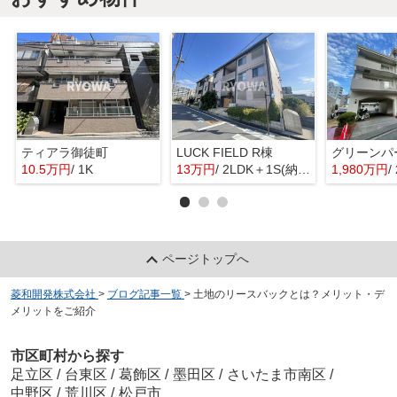
ティアラ御徒町
LUCK FIELD R棟
グリーンパ
10.5万円
/ 1K
13万円
/ 2LDK＋1S(納戸)
1,980万円
/
ページトップへ
菱和開発株式会社
>
ブログ記事一覧
>
土地のリースバックとは？メリット・デ
メリットをご紹介
市区町村から探す
足立区
/
台東区
/
葛飾区
/
墨田区
/
さいたま市南区
/
中野区
/
荒川区
/
松戸市