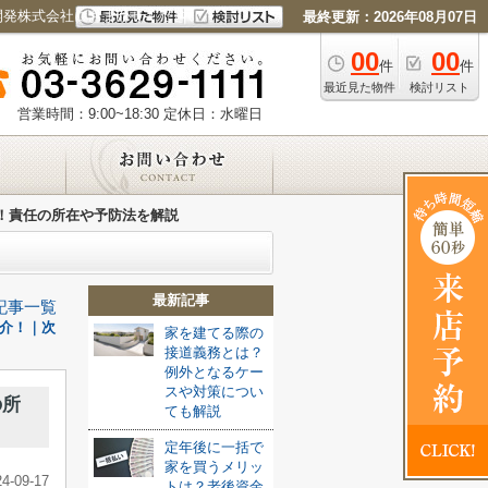
開発株式会社におまかせください
最終更新：2026年08月07日
00
00
件
件
最近見た物件
検討リスト
営業時間：9:00~18:30
定休日：水曜日
！責任の所在や予防法を解説
最新記事
記事一覧
介！｜次
家を建てる際の
接道義務とは？
例外となるケー
スや対策につい
の所
ても解説
定年後に一括で
家を買うメリッ
24-09-17
トは？老後資金