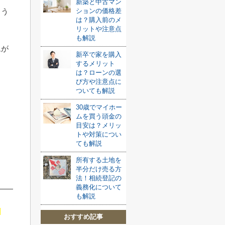
新築と中古マン
ションの価格差
ょう
は？購入前のメ
リットや注意点
も解説
ムが
新卒で家を購入
するメリット
。
は？ローンの選
び方や注意点に
ついても解説
30歳でマイホー
ムを買う頭金の
目安は？メリッ
トや対策につい
ても解説
所有する土地を
半分だけ売る方
法！相続登記の
義務化について
も解説
おすすめ記事