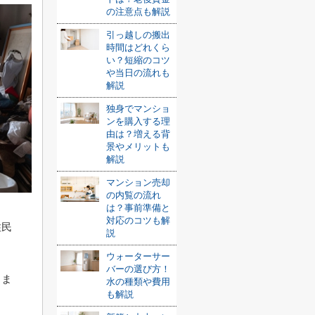
の注意点も解説
引っ越しの搬出
時間はどれくら
い？短縮のコツ
や当日の流れも
解説
独身でマンショ
ンを購入する理
由は？増える背
景やメリットも
解説
マンション売却
の内覧の流れ
は？事前準備と
対応のコツも解
住民
説
ウォーターサー
バーの選び方！
さま
水の種類や費用
も解説