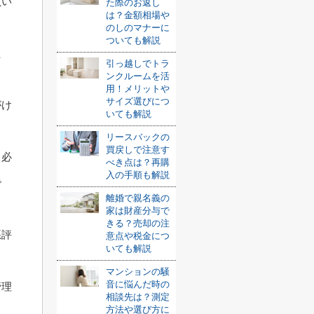
負い
た際のお返し
は？金額相場や
のしのマナーに
ついても解説
た
引っ越しでトラ
ンクルームを活
用！メリットや
サイズ選びにつ
がけ
いても解説
リースバックの
買戻しで注意す
、必
べき点は？再購
入の手順も解説
で
離婚で親名義の
家は財産分与で
きる？売却の注
悪評
意点や税金につ
いても解説
マンションの騒
音に悩んだ時の
管理
相談先は？測定
方法や選び方に