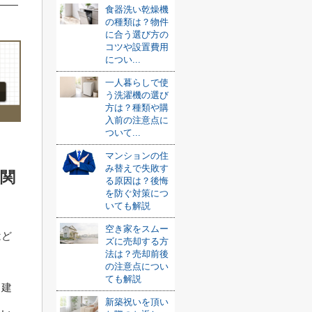
食器洗い乾燥機
の種類は？物件
に合う選び方の
コツや設置費用
につい...
一人暮らしで使
う洗濯機の選び
方は？種類や購
入前の注意点に
ついて...
マンションの住
み替えで失敗す
関
る原因は？後悔
を防ぐ対策につ
いても解説
空き家をスムー
はど
ズに売却する方
法は？売却前後
の注意点につい
ても解説
、建
新築祝いを頂い