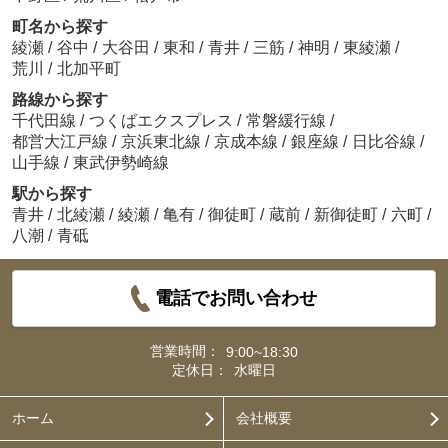
町名から探す
綾瀬
/
谷中
/
大谷田
/
東和
/
青井
/
三筋
/
神明
/
東綾瀬
/
荒川
/
北加平町
路線から探す
千代田線
/
つくばエクスプレス
/
常磐緩行線
/
都営大江戸線
/
京浜東北線
/
京成本線
/
銀座線
/
日比谷線
/
山手線
/
東武伊勢崎線
駅から探す
青井
/
北綾瀬
/
綾瀬
/
亀有
/
御徒町
/
蔵前
/
新御徒町
/
六町
/
八潮
/
青砥
電話でお問い合わせ
営業時間：
9:00~18:30
定休日：
水曜日
ホーム
会社概要