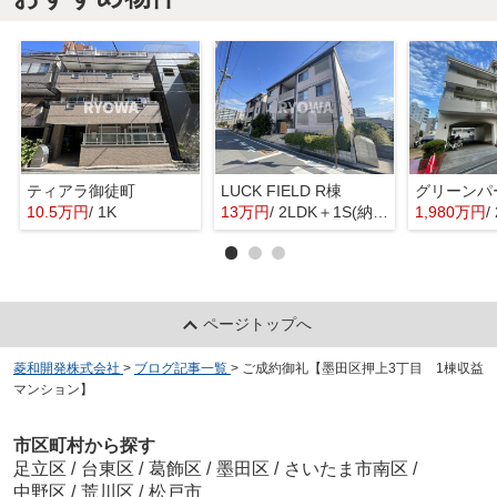
ティアラ御徒町
LUCK FIELD R棟
グリーンパ
10.5万円
/ 1K
13万円
/ 2LDK＋1S(納戸)
1,980万円
/
ページトップへ
菱和開発株式会社
>
ブログ記事一覧
>
ご成約御礼【墨田区押上3丁目 1棟収益
マンション】
市区町村から探す
足立区
/
台東区
/
葛飾区
/
墨田区
/
さいたま市南区
/
中野区
/
荒川区
/
松戸市