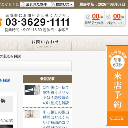
おまかせください
最終更新：2026年08月07日
00
00
件
件
最近見た物件
検討リスト
営業時間：9:00~18:30
定休日：水曜日
や流れも解説
最新記事
も解説
定年後に一括で
家を買うメリッ
トは？老後資金
も解
の注意点も解説
引っ越しの搬出
時間はどれくら
25-04-05
い？短縮のコツ
や当日の流れも