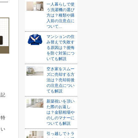
一人暮らしで使
う洗濯機の選び
方は？種類や購
入前の注意点に
ついて...
マンションの住
み替えで失敗す
る原因は？後悔
を防ぐ対策につ
いても解説
空き家をスムー
ズに売却する方
法は？売却前後
の注意点につい
ても解説
登記
新築祝いを頂い
た際のお返し
は？金額相場や
、特
のしのマナーに
ついても解説
てい
引っ越しでトラ