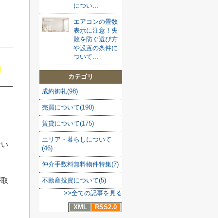
につい...
エアコンの畳数
表示に注意！失
敗を防ぐ選び方
や設置の条件に
ついて...
カテゴリ
成約御礼(98)
売買について(190)
賃貸について(175)
エリア・暮らしについて
ない
(46)
仲介手数料無料物件特集(7)
が取
不動産投資について(5)
>>全ての記事を見る
ま
XML
RSS2.0