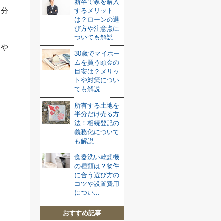
新卒で家を購入
自分
するメリット
は？ローンの選
び方や注意点に
ついても解説
とや
30歳でマイホー
ムを買う頭金の
目安は？メリッ
トや対策につい
ても解説
所有する土地を
半分だけ売る方
法！相続登記の
義務化について
も解説
食器洗い乾燥機
の種類は？物件
に合う選び方の
コツや設置費用
につい...
おすすめ記事