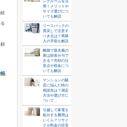
ンクルームを活
用！メリットや
サイズ選びにつ
相続
いても解説
ある
リースバックの
買戻しで注意す
べき点は？再購
入の手順も解説
依頼
離婚で親名義の
家は財産分与で
きる？売却の注
意点や税金につ
いても解説
や軽
マンションの騒
音に悩んだ時の
相談先は？測定
方法や選び方に
ついて...
引越しで家電を
処分する費用は
いくら？リサイ
クル料金の目安