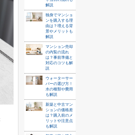
解説
独身でマンショ
ンを購入する理
由は？増える背
景やメリットも
解説
マンション売却
の内覧の流れ
は？事前準備と
対応のコツも解
説
ウォーターサー
バーの選び方！
水の種類や費用
も解説
新築と中古マン
ションの価格差
は？購入前のメ
は
リットや注意点
も解説