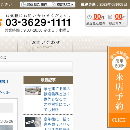
ください
最終更新：2026年08月08日
00
00
件
件
最近見た物件
検討リスト
営業時間：9:00~18:30
定休日：水曜日
とは
最新記事
解説！
家を建てる際の
へ ≫
接道義務とは？
例外となるケー
スや対策につい
ても解説
定年後に一括で
23-05-26
家を買うメリッ
トは？老後資金