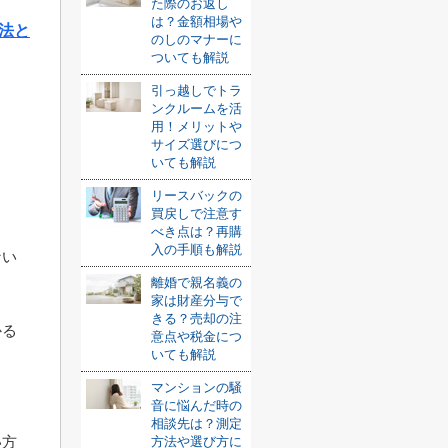
た際のお返し
は？金額相場や
法と
のしのマナーに
ついても解説
引っ越しでトラ
ンクルームを活
て
用！メリットや
サイズ選びにつ
いても解説
リースバックの
買戻しで注意す
べき点は？再購
入の手順も解説
ない
離婚で親名義の
家は財産分与で
きる？売却の注
かる
意点や税金につ
いても解説
マンションの騒
音に悩んだ時の
相談先は？測定
い方
方法や選び方に