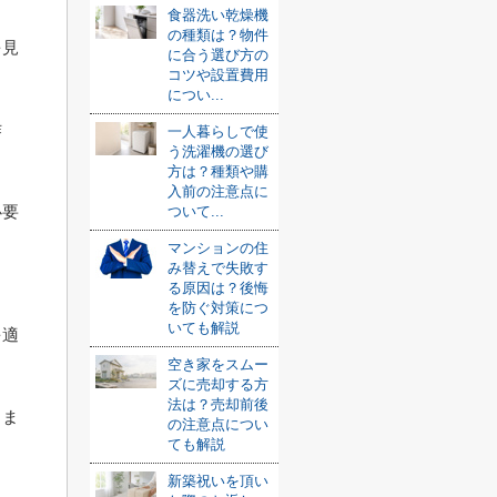
食器洗い乾燥機
の種類は？物件
を見
に合う選び方の
コツや設置費用
につい...
作
一人暮らしで使
う洗濯機の選び
方は？種類や購
入前の注意点に
必要
ついて...
マンションの住
み替えで失敗す
る原因は？後悔
を防ぐ対策につ
いても解説
を適
空き家をスムー
ズに売却する方
法は？売却前後
しま
の注意点につい
ても解説
新築祝いを頂い