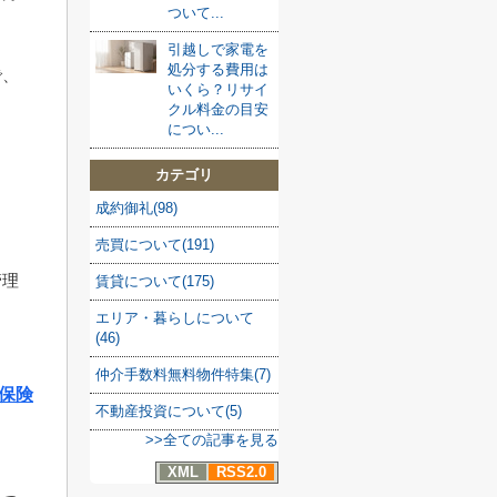
ついて...
引越しで家電を
処分する費用は
で、
いくら？リサイ
クル料金の目安
につい...
。
カテゴリ
ま
成約御礼(98)
売買について(191)
管理
賃貸について(175)
エリア・暮らしについて
(46)
仲介手数料無料物件特集(7)
保険
不動産投資について(5)
>>全ての記事を見る
XML
RSS2.0