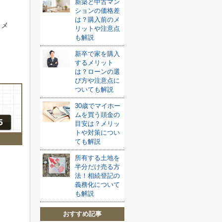
新築と中古マン
ションの価格差
は？購入前のメ
るメ
リットや注意点
も解説
ま
新卒で家を購入
するメリット
は？ローンの選
び方や注意点に
ついても解説
30歳でマイホー
ムを買う頭金の
目安は？メリッ
トや対策につい
ても解説
所有する土地を
半分だけ売る方
法！相続登記の
義務化について
も解説
おすすめ記事