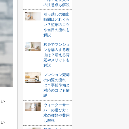
の注意点も解説
引っ越しの搬出
時間はどれくら
い？短縮のコツ
や当日の流れも
解説
独身でマンショ
ンを購入する理
由は？増える背
景やメリットも
解説
マンション売却
の内覧の流れ
は？事前準備と
対応のコツも解
説
多い
ウォーターサー
バーの選び方！
水の種類や費用
も解説
ない