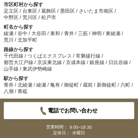
市区町村から探す
足立区
/
台東区
/
葛飾区
/
墨田区
/
さいたま市南区
/
中野区
/
荒川区
/
松戸市
町名から探す
綾瀬
/
谷中
/
大谷田
/
東和
/
青井
/
三筋
/
神明
/
東綾瀬
/
荒川
/
北加平町
路線から探す
千代田線
/
つくばエクスプレス
/
常磐緩行線
/
都営大江戸線
/
京浜東北線
/
京成本線
/
銀座線
/
日比谷線
/
山手線
/
東武伊勢崎線
駅から探す
青井
/
北綾瀬
/
綾瀬
/
亀有
/
御徒町
/
蔵前
/
新御徒町
/
六町
/
八潮
/
青砥
電話でお問い合わせ
営業時間：
9:00~18:30
定休日：
水曜日