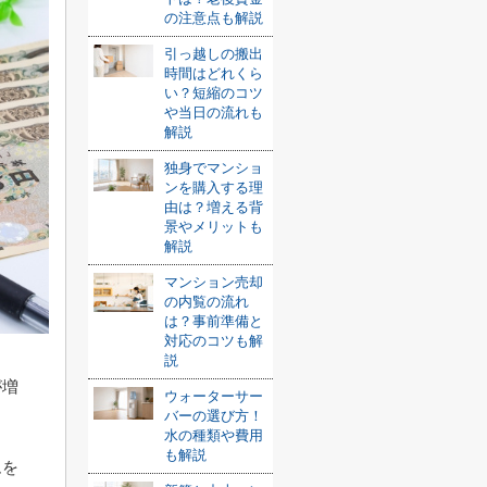
の注意点も解説
引っ越しの搬出
時間はどれくら
い？短縮のコツ
や当日の流れも
解説
独身でマンショ
ンを購入する理
由は？増える背
景やメリットも
解説
マンション売却
の内覧の流れ
は？事前準備と
対応のコツも解
説
が増
ウォーターサー
バーの選び方！
水の種類や費用
も解説
ムを