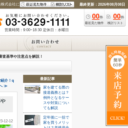
発株式会社におまかせください
最終更新：2026年08月08日
00
00
件
件
最近見た物件
検討リスト
営業時間：9:00~18:30
定休日：水曜日
審査基準や注意点を解説！
最新記事
紹介！q
へ ≫
家を建てる際の
接道義務とは？
例外となるケー
準や
スや対策につい
ても解説
定年後に一括で
23-12-12
家を買うメリッ
トは？老後資金