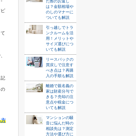
た際のお返し
は？金額相場や
アピ
のしのマナーに
ついても解説
引っ越しでトラ
って
ンクルームを活
用！メリットや
サイズ選びにつ
いても解説
で、
リースバックの
買戻しで注意す
べき点は？再購
入の手順も解説
も記
離婚で親名義の
トの
家は財産分与で
きる？売却の注
意点や税金につ
いても解説
マンションの騒
る方
音に悩んだ時の
相談先は？測定
方法や選び方に