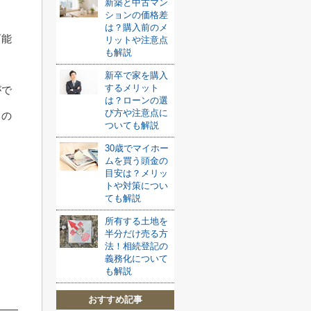
新築と中古マン
ションの価格差
は？購入前のメ
可能
リットや注意点
も解説
新卒で家を購入
するメリット
がで
は？ローンの選
び方や注意点に
スの
ついても解説
30歳でマイホー
ムを買う頭金の
目安は？メリッ
トや対策につい
ても解説
所有する土地を
半分だけ売る方
法！相続登記の
義務化について
も解説
おすすめ記事