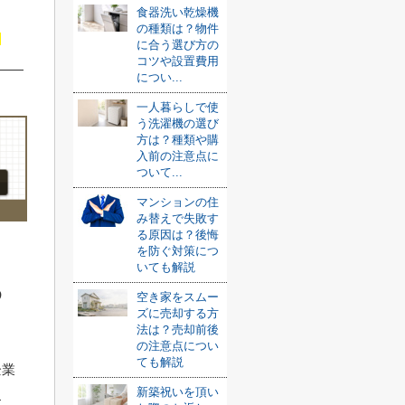
食器洗い乾燥機
の種類は？物件
に合う選び方の
コツや設置費用
につい...
一人暮らしで使
う洗濯機の選び
方は？種類や購
入前の注意点に
ついて...
マンションの住
み替えで失敗す
る原因は？後悔
を防ぐ対策につ
いても解説
め
空き家をスムー
ズに売却する方
法は？売却前後
の注意点につい
ても解説
企業
新築祝いを頂い
す。