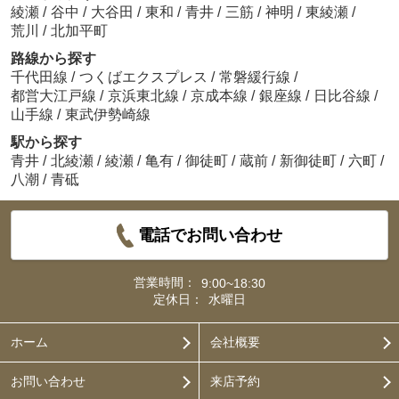
綾瀬
/
谷中
/
大谷田
/
東和
/
青井
/
三筋
/
神明
/
東綾瀬
/
荒川
/
北加平町
路線から探す
千代田線
/
つくばエクスプレス
/
常磐緩行線
/
都営大江戸線
/
京浜東北線
/
京成本線
/
銀座線
/
日比谷線
/
山手線
/
東武伊勢崎線
駅から探す
青井
/
北綾瀬
/
綾瀬
/
亀有
/
御徒町
/
蔵前
/
新御徒町
/
六町
/
八潮
/
青砥
電話でお問い合わせ
営業時間：
9:00~18:30
定休日：
水曜日
ホーム
会社概要
お問い合わせ
来店予約