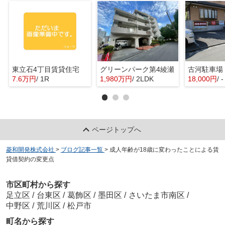
東立石4丁目賃貸住宅
グリーンパーク第4綾瀬
古河駐車場
7.6万円
/ 1R
1,980万円
/ 2LDK
18,000円
/ -
ページトップへ
菱和開発株式会社
>
ブログ記事一覧
>
成人年齢が18歳に変わったことによる賃
貸借契約の変更点
市区町村から探す
足立区
/
台東区
/
葛飾区
/
墨田区
/
さいたま市南区
/
中野区
/
荒川区
/
松戸市
町名から探す